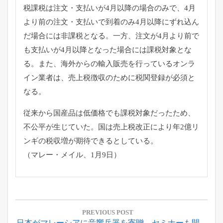
税課税は注文・支払いが4月以降の場合のみで、
4月
より前の注文・
支払いで到着のみ4月以降にずれ込ん
だ場合には非課税となる。
一方、
注文が4月より前で
も支払いが4月以降となった場合には課税対象
とな
る。また、
海外からの輸入販売を行っているオンラ
イン業者は、
売上税徴収のために税関登録が必須と
なる。
従来から国産品は低価格でも課税対象だったため、
不公平が生じていた。
国は売上税改正により年2億リ
ンギの税収増が期待できるとしてい
る。
（マレー・メイル、1月9日）
投
稿
PREVIOUS POST
Previous
日本がマレーシアに音響兵器を寄贈、セミナーも開