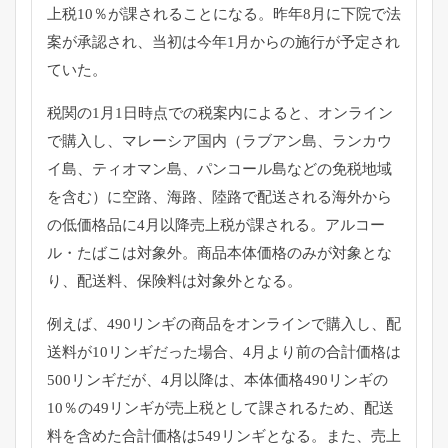
上税10％が課されることになる。
昨年8月に下院で法
案が承認され、
当初は今年1月からの施行が予定され
ていた。
税関の1月1日時点での税案内によると、オンライン
で購入し、
マレーシア国内（ラブアン島、ランカウ
イ島、ティオマン島、
パンコール島などの免税地域
を含む）に空路、海路、
陸路で配送される海外から
の低価格品に4月以降売上税が課される
。アルコー
ル・たばこは対象外。商品本体価格のみが対象とな
り、
配送料、保険料は対象外となる。
例えば、490リンギの商品をオンラインで購入し、
配
送料が10リンギだった場合、
4月より前の合計価格は
500リンギだが、4月以降は、
本体価格490リンギの
10％
の49リンギが売上税として課されるため、
配送
料を含めた合計価格は549リンギとなる。また、
売上