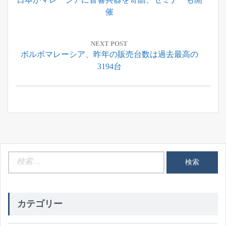
ナ
Post:
催
ビ
ゲ
ー
NEXT POST
Next
ボルボマレーシア、昨年の販売台数は過去最高の
シ
Post:
3194台
ョ
ン
検
索:
カテゴリー