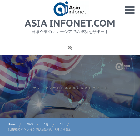
Skip
MENU
to
content
HOME
ASIA INFONET.COM
会社概要
日系企業のマレーシアでの成功をサポート
日本産食品輸出
ニュース
1
労務サービス
プライバシーポリシー及び著作権について
お問合せ
Home
2023
1月
11
低価格のオンライン購入品課税、4月より施行