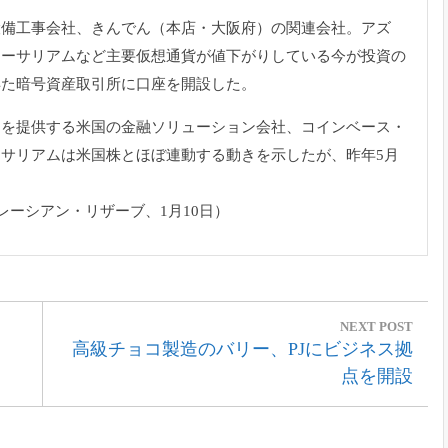
設備工事会社、
きんでん（本店・大阪府）の関連会社。アズ
イーサリアムなど主要仮想通貨が値下がりしている今が投資の
得た暗号資産取引所に口座を開設した。
ムを提供する米国の金融ソリューショ
ン会社、コインベース・
ーサリアムは米国株とほぼ連動する動きを示した
が、昨年5月
。
レーシアン・
リザーブ、1月10日）
NEXT POST
Next
高級チョコ製造のバリー、PJにビジネス拠
Post:
点を開設