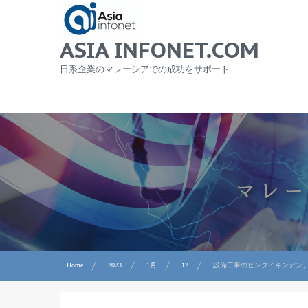
Skip
to
content
ASIA INFONET.COM
日系企業のマレーシアでの成功をサポート
Home
2023
1月
12
設備工事のビンタイキンデン