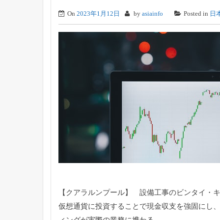
On
2023年1月12日
by
asiainfo
Posted in
日
【クアラルンプール】 設備工事のビンタイ・
仮想通貨に投資することで現金収支を強固にし
ィングが実際の業務に携わる。