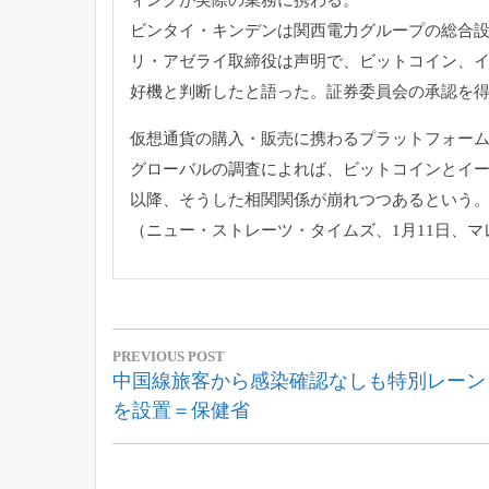
ビンタイ・キンデンは関西電力グループの総合
リ・
アゼライ取締役は声明で、ビットコイン、
好機
と判断したと語った。
証券委員会の承認を
仮想通貨の購入・
販売に携わるプラットフォー
グローバルの調査によれば、
ビットコインとイ
以降、そうした相関関係が崩れつつあるという
（ニュー・ストレーツ・タイムズ、1月11日、マ
投
PREVIOUS POST
稿
Previous
中国線旅客から感染確認なしも特別レーン
Post:
を設置＝保健省
ナ