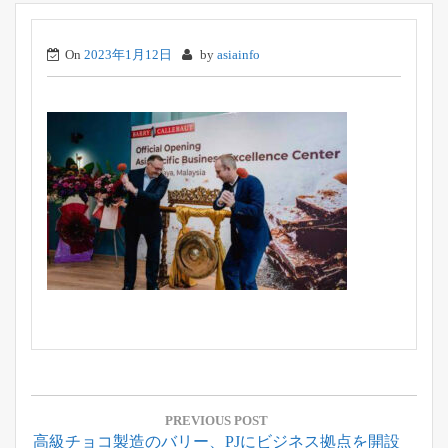
On
2023年1月12日
by
asiainfo
投
稿
PREVIOUS POST
Previous
高級チョコ製造のバリー、PJにビジネス拠点を開設