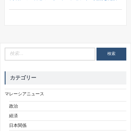
ナ
Post:
ビ
ゲ
ー
シ
ョ
ン
検
索:
カテゴリー
マレーシアニュース
政治
経済
日本関係