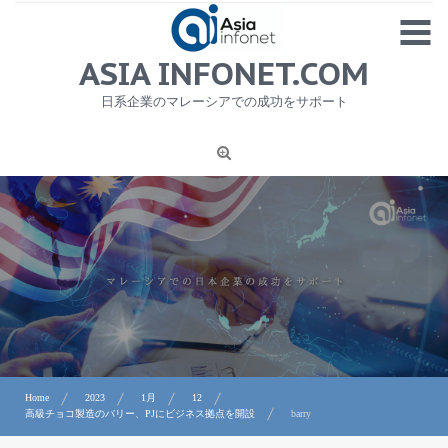
Skip
MENU
to
content
HOME
ASIA INFONET.COM
会社概要
日系企業のマレーシアでの成功をサポート
日本産食品輸出
ニュース
1
労務サービス
プライバシーポリシー及び著作権について
お問合せ
Home
2023
1月
12
高級チョコ製造のバリー、PJにビジネス拠点を開設
barry