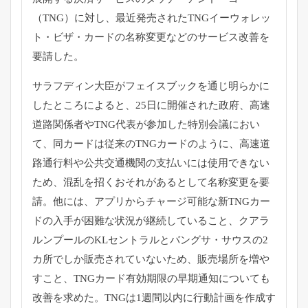
（TNG）に対し、
最近発売されたTNGイーウォレッ
ト・ビザ・
カードの名称変更などのサービス改善を
要請した。
サラフディン大臣がフェイスブックを通じ明らかに
したところによ
ると、25日に開催された政府、
高速
道路関係者やTNG代表が参加した特別会議におい
て、
同カードは従来のTNGカードのように、
高速道
路通行料や公共交通機関の支払いには使用できない
ため、
混乱を招くおそれがあるとして名称変更を要
請。他には、
アプリからチャージ可能な新TNGカー
ドの入手が困難な状況が継
続していること、クアラ
ルンプールのKLセントラルとバングサ・
サウスの2
カ所でしか販売されていないため、
販売場所を増や
すこと、
TNGカード有効期限の早期通知についても
改善を求めた。
TNGは1週間以内に行動計画を作成す