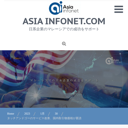
Skip
MENU
to
content
HOME
ASIA INFONET.COM
会社概要
日系企業のマレーシアでの成功をサポート
日本産食品輸出
ニュース
1
労務サービス
プライバシーポリシー及び著作権について
お問合せ
Home
2023
1月
30
タッチアンドゴーのサービス改善、国内取引物価相が要請