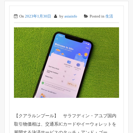
On
2023年1月30日
by
asiainfo
Posted in
生活
【クアラルンプール】 サラフディン・アユブ国内
取引物価相は、
交通系ICカードやイーウォレットを
展開する決済サービスのタッ
チ・アンド・ゴー