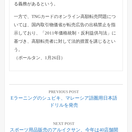
る義務があるという。
一方で、TNGカードのオンライン高額転売問題につ
いては、
国内取引物価省が転売広告の出稿禁止を指
示しており、「
2011年価格統制・反利益供与法」に
基づき、
高額転売者に対して法的措置を講じるとい
う。
（ポールタン、1月26日）
投
稿
PREVIOUS POST
Previous
Eラーニングのシュビキ、マレーシア語圏用日本語
ナ
Post:
ドリルを発売
ビ
ゲ
ー
NEXT POST
Next
スポーツ用品販売のアルイクサン、今年は40店舗開