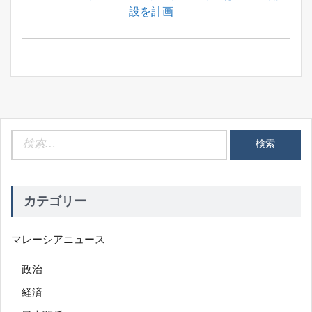
シ
Post:
設を計画
ョ
ン
検
索:
カテゴリー
マレーシアニュース
政治
経済