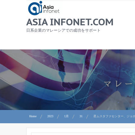
Skip
to
content
ASIA INFONET.COM
日系企業のマレーシアでの成功をサポート
Home
2023
1月
31
星ムスタファセンター、ジョ