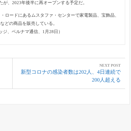
たが、2023年後半に再オープンする予定だ。
ィ・
ロードにあるムスタファ・センターで家電製品、宝飾品、
財などの商品を販売している。
ッジ、
ベルナマ通信、1月28日）
NEXT POST
Next
新型コロナの感染者数は202人、4日連続で
Post:
200人超える