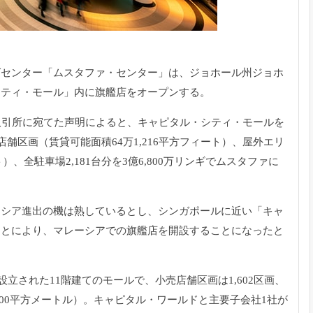
グセンター「ムスタファ・センター」
は、ジョホール州ジョホ
シティ・モール」内に旗艦店をオープンする。
取引所に宛てた声明によると、キャピタル・
シティ・モールを
店舗区画（賃貸可能面積64万1,
216平方フィート）、屋外エリ
）、全駐車場2,181台分を3億6,
800万リンギでムスタファに
ーシア進出の機は熟しているとし、シンガポールに近い「
キャ
ことにより、
マレーシアでの旗艦店を開設することになったと
月に設立された11階建てのモールで、
小売店舗区画は1,602区画、
,000平方メートル）。キャピタル・
ワールドと主要子会社1社が