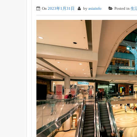
On
2023年1月31日
by
asiainfo
Posted in
生