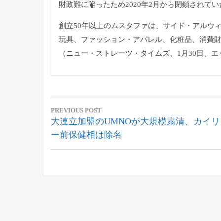
財政難に陥ったため2020年2月か
ら閉鎖されてい
創立50年以上のムスタファは、サイド・アルウ
玩具、
ファッション・アパレル、化粧品、
消費
（ニュー・ストレーツ・タイムズ、1月30日、エ
投
PREVIOUS POST
稿
Previous
大連立加盟のUMNOが大規模粛清、カイリ
Post:
ー前保健相は除名
ナ
ビ
ゲ
ー