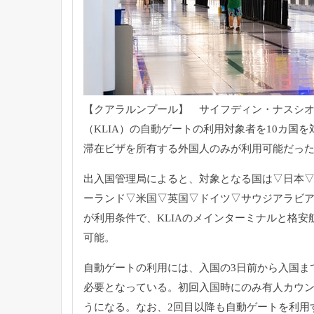
【クアラルンプール】 サイフディン・ナスシオ
（KLIA）
の自動ゲートの利用対象者を10カ国を
滞在ビザを所有する外国人のみが利
用可能だっ
出入国管理局によると、対象となる国は▽日本
ーランド▽
米国▽英国▽ドイツ▽サウジアラビア
が利用条件で、
KLIAのメインターミナルと格
可能。
自動ゲートの利用には、
入国の3日前から入国ま
必要となっている。
初回入国時にのみ有人カウ
うになる。なお、
2回目以降も自動ゲートを利用