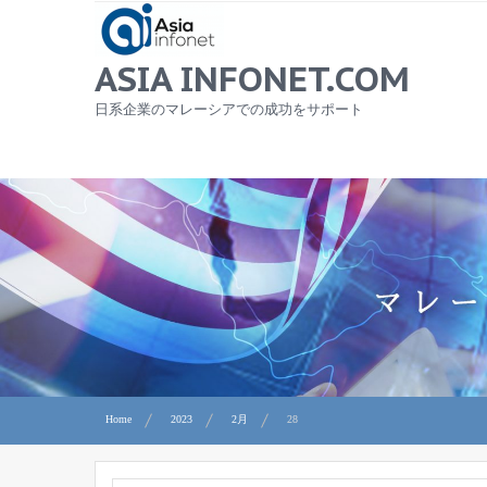
Skip
to
content
ASIA INFONET.COM
日系企業のマレーシアでの成功をサポート
Home
2023
2月
28