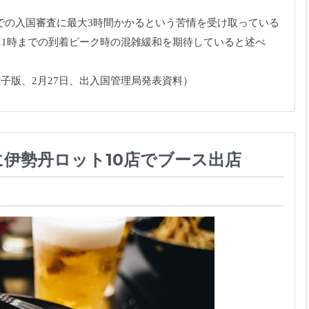
Aでの入国審査に最大3時間かかるという苦情を受け取って
いる
11時までの到着ピーク
時の混雑緩和を期待していると述べ
電子版、
2月27日、出入国管理局発表資料）
伊勢丹ロット10店でブース出店