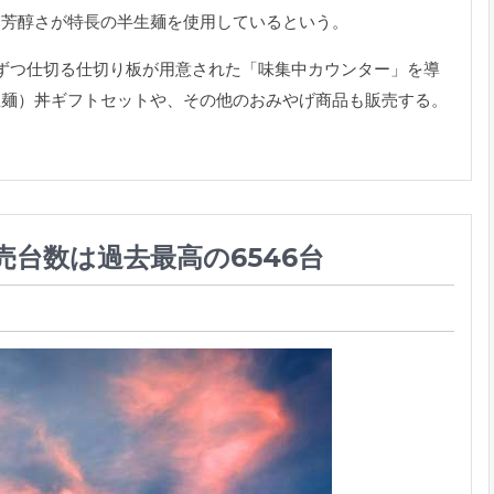
と芳醇さが特長の半生麺を使用して
いるという。
ずつ仕切る仕切り板が用意された「味集中カウンター」
を導
生麺）
丼ギフトセットや、その他のおみやげ商品も販売する。
台数は過去最高の6546台