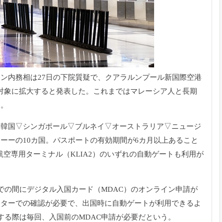
ン内務相は27日の下院質疑で、
クアラルンプール新国際空港
対象に拡大すると発表した
。
これまではマレーシア人と長期
た。
▽韓国▽
シンガポール▽ブルネイ▽オーストラリア▽ニュージ
ーーの10カ国。
パスポートの有効期間が6カ月以上あること
安航空専用ターミナル（
KLIA2）のいずれの自動ゲートも利用が
での間にデジタル入国カード（MDAC）
のオンライン申請が
ンターでの確認が必要で、
出国時に自動ゲートが利用できるよ
する際は毎回、
入国前のMDAC申請が必要だという。