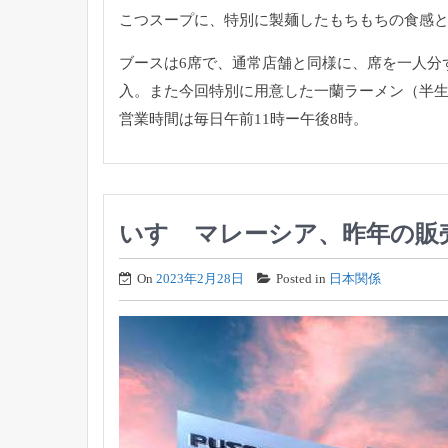
こつスープに、
特別に製麺したもちもちの食感
ブースは6席で、通常店舗と同様に、
席を一人分
入。また今回特別に用意した一蘭ラーメン（半
営業時間は毎日午前11時ー午後8時。
いすゞマレーシア、昨年の販売
On
2023年2月28日
Posted in
日本関係