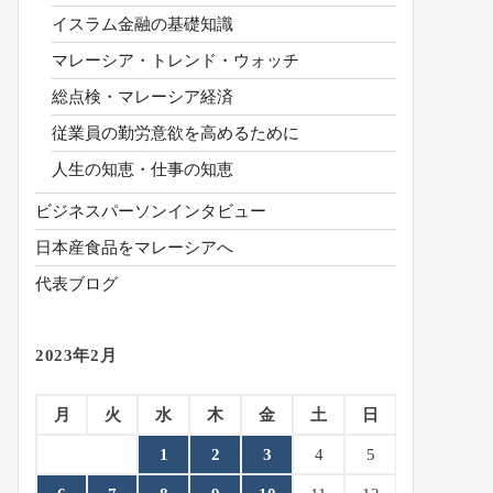
イスラム金融の基礎知識
マレーシア・トレンド・ウォッチ
総点検・マレーシア経済
従業員の勤労意欲を高めるために
人生の知恵・仕事の知恵
ビジネスパーソンインタビュー
日本産食品をマレーシアへ
代表ブログ
2023年2月
月
火
水
木
金
土
日
1
2
3
4
5