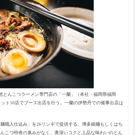
天然とんこつラーメン専門店の「一蘭」（本社・福岡県福岡
ット10店でブース出店を行う。
一蘭の伊勢丹での催事出店は
生麺職人仕込み」
を26リンギで提供する。
博多細麺もしくはち
とんこつ特有の臭みがなく、
奥深いコクと上品な味わいのとん