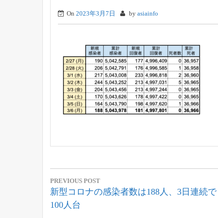
On
2023年3月7日
by
asiainfo
投
PREVIOUS POST
稿
Previous
新型コロナの感染者数は188人、3日連続で
Post:
100人台