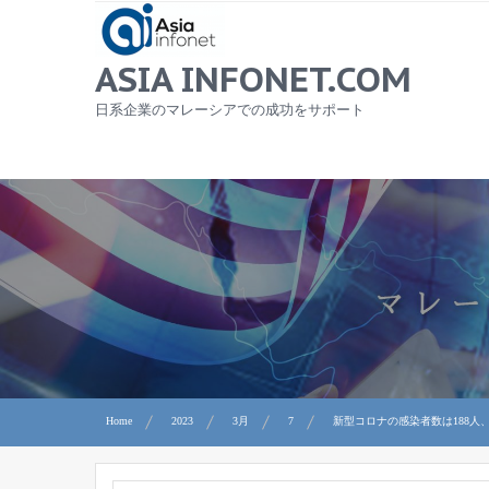
Skip
to
content
ASIA INFONET.COM
日系企業のマレーシアでの成功をサポート
Home
2023
3月
7
新型コロナの感染者数は188人、