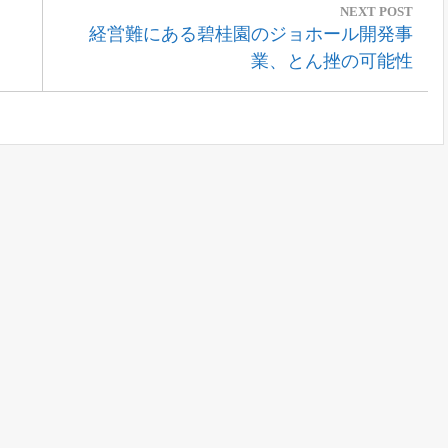
NEXT POST
Next
経営難にある碧桂園のジョホール開発事
Post:
業、とん挫の可能性