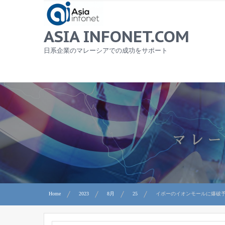
Skip
to
content
ASIA INFONET.COM
日系企業のマレーシアでの成功をサポート
Home
2023
8月
25
イポーのイオンモールに爆破予