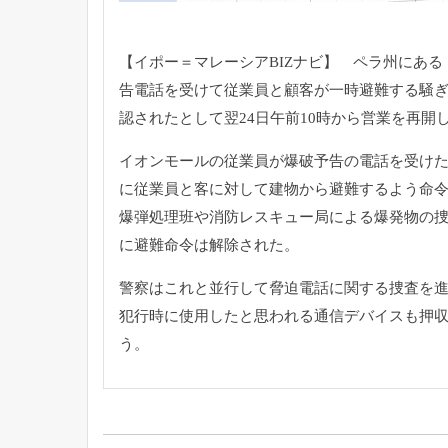
【イポー＝マレーシアBIZナビ】 ペラ州にあ
告電話を受けて従業員と顧客が一時避難する騒
認されたとして翌24日午前10時から営業を再開
イオンモールの従業員が爆破予告の電話を受け
に従業員と客に対して建物から避難するよう命
爆弾処理班や消防レスキュー局による爆発物の
に避難命令は解除された。
警察はこれと並行して脅迫電話に関する捜査を
犯行時に使用したと思われる通信デバイスも押
う。
投