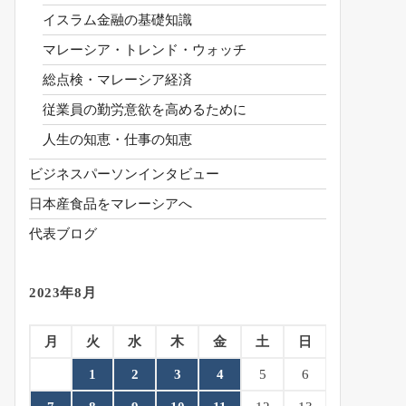
イスラム金融の基礎知識
マレーシア・トレンド・ウォッチ
総点検・マレーシア経済
従業員の勤労意欲を高めるために
人生の知恵・仕事の知恵
ビジネスパーソンインタビュー
日本産食品をマレーシアへ
代表ブログ
2023年8月
月
火
水
木
金
土
日
1
2
3
4
5
6