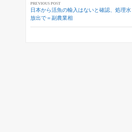
PREVIOUS POST
稿
Previous
日本から活魚の輸入はないと確認、処理水
Post:
放出で＝副農業相
ナ
ビ
ゲ
ー
シ
ョ
ン