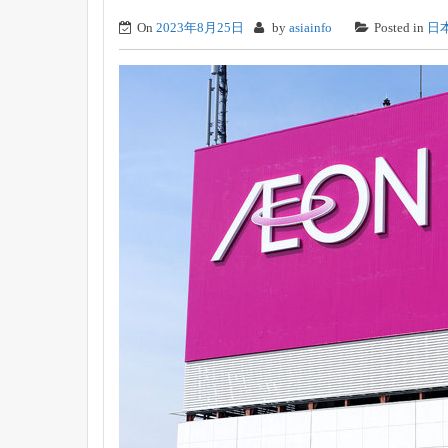
On
2023年8月25日
by
asiainfo
Posted in
日