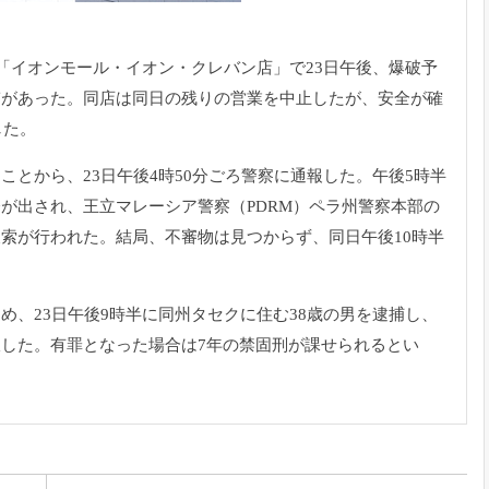
る「イオンモール・イオン・クレバン店」
で23日午後、
爆破予
ぎがあった。
同店は同日の残りの営業を中止したが、
安全が確
した。
たことから、
23日午後4時50分ごろ警察に通報した。
午後5時半
令が出さ
れ、王立マレーシア警察（PDRM）
ペラ州警察本部の
捜
索が行われた。結局、不審物は見つからず、
同日午後10時半
進め、
23日午後9時半に同州タセクに住む38歳の男を逮捕し、
収した。
有罪となった場合は7年の禁固刑が課せられるとい