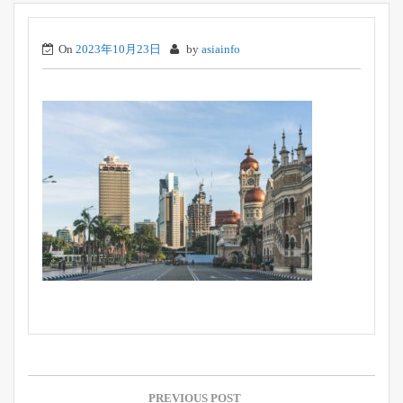
On
2023年10月23日
by
asiainfo
投
稿
PREVIOUS POST