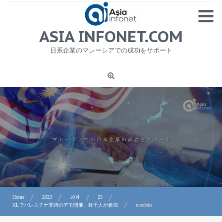
Skip
MENU
to
content
HOME
ASIA INFONET.COM
会社概要
日系企業のマレーシアでの成功をサポート
日本産食品輸出
ニュース
1
労務サービス
プライバシーポリシー及び著作権について
お問合せ
Home
2023
10月
23
KLでパレスチナ支持のデモ開催、数千人が参加
merdeka