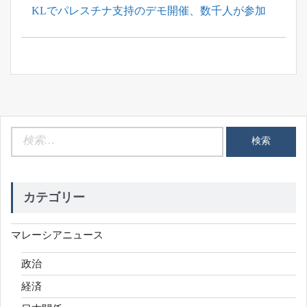
Previous
KLでパレスチナ支持のデモ開催、数千人が参加
ナ
Post:
ビ
ゲ
ー
シ
ョ
ン
検
索:
カテゴリー
マレーシアニュース
政治
経済