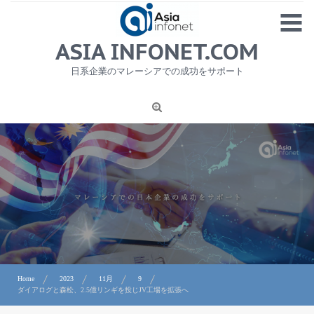
Skip
MENU
to
content
HOME
ASIA INFONET.COM
会社概要
日系企業のマレーシアでの成功をサポート
日本産食品輸出
ニュース
1
労務サービス
プライバシーポリシー及び著作権について
お問合せ
Home
2023
11月
9
ダイアログと森松、2.5億リンギを投じJV工場を拡張へ