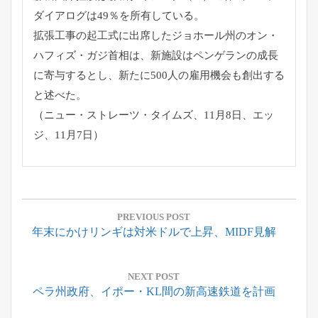
ダイアログは49％を所有している。
拡張工事の起工式に出席したジョホール州のオン・
ハフィズ・ガジ首相は、新施設はペンゲランの成長
に寄与するとし、新たに500人の雇用機会も創出する
と述べた。
（ニュー・ストレーツ・タイムズ、11月8日、エッ
ジ、11月7日）
投
稿
PREVIOUS POST
Previous
年末にかけリンギは対米ドルで上昇、MIDF見解
ナ
Post:
ビ
ゲ
NEXT POST
Next
ペラ州政府、イポー・KL間の新高速鉄道を計画
ー
Post:
シ