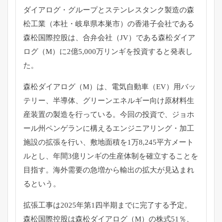
ダイアログ・グループとステンレスタンク製造の森
松工業（本社・岐阜県本巣市）の香港子会社である
森松国際控股は、合弁会社（JV）である森松ダイア
ログ（M）に2億5,000万リンギを投資すると発表し
た。
森松ダイアログ（M）は、電気自動車（EV）用バッ
テリー、半導体、グリーンエネルギー向け原材料生
産装置の製造を行っている。今回の投資で、ジョホ
ール州ペンゲランに構えるエンジニアリング・加工
施設の拡張を行い、敷地面積を1万8,245平方メート
ルとし、年間3億リンギの生産体制を確立することを
目指す。海外需要の急増から輸出の拡大が見込まれ
るという。
拡張工事は2025年第1四半期までに完了する予定。
森松国際控股は森松ダイアログ（M）の株式51％、