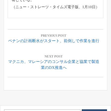
（ニュー・ストレーツ・タイムズ電子版、1月10日）
投
稿
PREVIOUS POST
Previous
ペナンの計画断水がスタート、前倒しで作業を進行
ナ
Post:
ビ
ゲ
NEXT POST
Next
マクニカ、マレーシアのコンサル企業と協業で製造
ー
Post:
業のDX推進へ
シ
ョ
ン