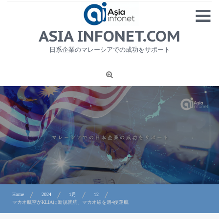
Skip
MENU
to
content
HOME
ASIA INFONET.COM
会社概要
日系企業のマレーシアでの成功をサポート
日本産食品輸出
ニュース
1
労務サービス
プライバシーポリシー及び著作権について
お問合せ
Home
2024
1月
12
マカオ航空がKLIAに新規就航、マカオ線を週4便運航