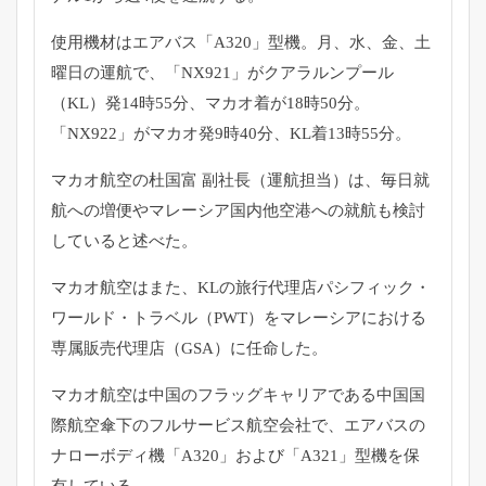
使用機材はエアバス「A320」型機。月、水、金、土
曜日の運航で、「NX921」がクアラルンプール
（KL）発14時55分、マカオ着が18時50分。
「NX922」がマカオ発9時40分、KL着13時55分。
マカオ航空の杜国富 副社長（運航担当）は、毎日就
航への増便やマレーシア国内他空港への就航も検討
していると述べた。
マカオ航空はまた、KLの旅行代理店パシフィック・
ワールド・トラベル（PWT）をマレーシアにおける
専属販売代理店（GSA）に任命した。
マカオ航空は中国のフラッグキャリアである中国国
際航空傘下のフルサービス航空会社で、エアバスの
ナローボディ機「A320」および「A321」型機を保
有している。