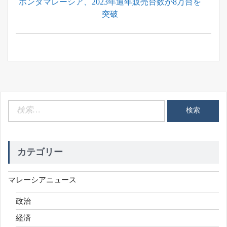
Previous
ホンダマレーシア、2023年通年販売台数が8万台を
ナ
Post:
突破
ビ
ゲ
ー
シ
ョ
ン
検
索:
カテゴリー
マレーシアニュース
政治
経済