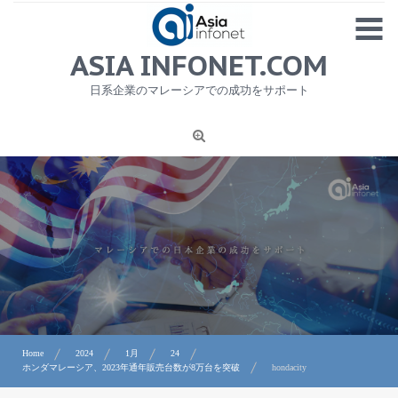
Skip
MENU
to
content
HOME
ASIA INFONET.COM
会社概要
日系企業のマレーシアでの成功をサポート
日本産食品輸出
ニュース
1
労務サービス
プライバシーポリシー及び著作権について
お問合せ
Home
2024
1月
24
ホンダマレーシア、2023年通年販売台数が8万台を突破
hondacity