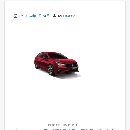
On
2024年1月24日
by
asiainfo
投
稿
PREVIOUS POST