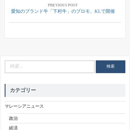
稿
PREVIOUS POST
Previous
愛知のブランド牛「下村牛」のプロモ、KLで開催
ナ
Post:
ビ
ゲ
ー
シ
ョ
ン
検
索:
カテゴリー
マレーシアニュース
政治
経済