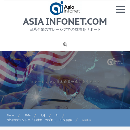
Skip
MENU
to
content
HOME
ASIA INFONET.COM
会社概要
日系企業のマレーシアでの成功をサポート
日本産食品輸出
ニュース
1
労務サービス
プライバシーポリシー及び著作権について
お問合せ
Home
2024
1月
31
愛知のブランド牛「下村牛」のプロモ、KLで開催
tenshin