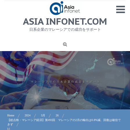
Skip
MENU
to
content
HOME
ASIA INFONET.COM
会社概要
日系企業のマレーシアでの成功をサポート
日本産食品輸出
ニュース
1
労務サービス
プライバシーポリシー及び著作権について
お問合せ
Home
2024
3月
26
【総点検・マレーシア経済】第493回 マレーシアの2月の輸出は0.8%減、回復は確信で
きず
k1