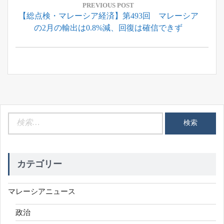
稿
PREVIOUS POST
Previous
【総点検・マレーシア経済】第493回 マレーシア
ナ
Post:
の2月の輸出は0.8%減、回復は確信できず
ビ
ゲ
ー
シ
ョ
ン
検
索:
カテゴリー
マレーシアニュース
政治