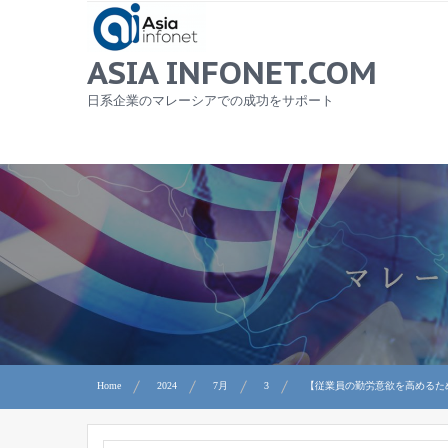
Skip
to
content
ASIA INFONET.COM
日系企業のマレーシアでの成功をサポート
Home
2024
7月
3
【従業員の勤労意欲を高めるた