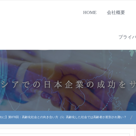
HOME
会社概要
プライ
めに】第878回：高齢化社会との向き合い方（5）高齢化した社会では高齢者が差別され難い？