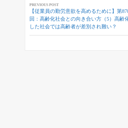
PREVIOUS POST
稿
Previous
【従業員の勤労意欲を高めるために】第87
Post:
回：高齢化社会との向き合い方（5）高齢
ナ
した社会では高齢者が差別され難い？
ビ
ゲ
ー
シ
ョ
ン