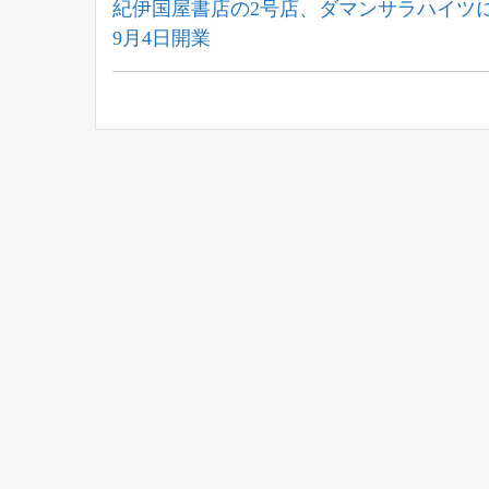
稿
Previous
紀伊国屋書店の2号店、ダマンサラハイツ
Post:
9月4日開業
ナ
ビ
ゲ
ー
シ
ョ
ン