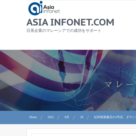
Skip
to
content
ASIA INFONET.COM
日系企業のマレーシアでの成功をサポート
Home
2025
8月
28
紀伊国屋書店の2号店、ダマン