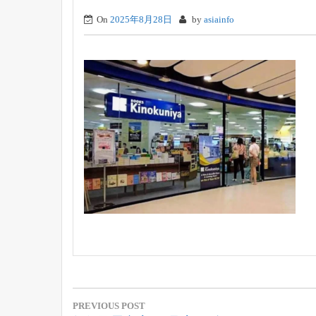
On
2025年8月28日
by
asiainfo
投
PREVIOUS POST