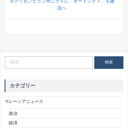
Previous
ネグリセンビラン州ニライに「オートシティ」を建
ナ
Post:
設へ
ビ
ゲ
ー
シ
ョ
ン
検
索:
カテゴリー
マレーシアニュース
政治
経済