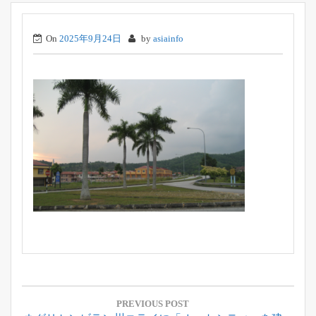
On
2025年9月24日
by
asiainfo
投
稿
PREVIOUS POST