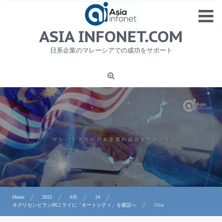
Skip
MENU
to
content
HOME
ASIA INFONET.COM
会社概要
日系企業のマレーシアでの成功をサポート
日本産食品輸出
ニュース
1
労務サービス
プライバシーポリシー及び著作権について
お問合せ
Home
2025
9月
24
ネグリセンビラン州ニライに「オートシティ」を建設へ
Nilai