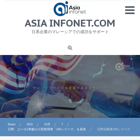
Skip
MENU
to
content
HOME
ASIA INFONET.COM
会社概要
日系企業のマレーシアでの成功をサポート
日本産食品輸出
ニュース
1
労務サービス
プライバシーポリシー及び著作権について
お問合せ
Home
2025
10月
7
日野、ユーロ5準拠の小型商用車「300シリーズ」を発表
日野自動車300シリーズ