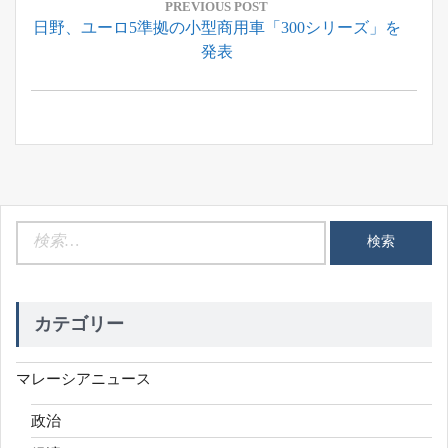
稿
PREVIOUS POST
Previous
日野、ユーロ5準拠の小型商用車「300シリーズ」を
ナ
Post:
発表
ビ
ゲ
ー
シ
ョ
ン
検
索:
カテゴリー
マレーシアニュース
政治