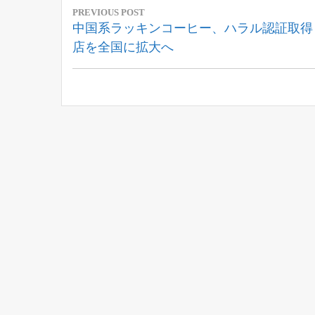
PREVIOUS POST
稿
Previous
中国系ラッキンコーヒー、ハラル認証取得
Post:
店を全国に拡大へ
ナ
ビ
ゲ
ー
シ
ョ
ン