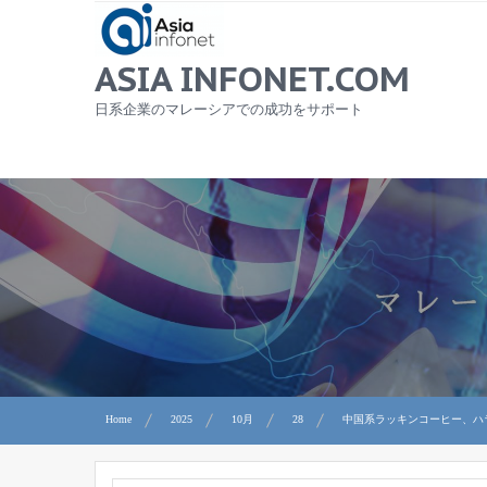
Skip
to
content
ASIA INFONET.COM
日系企業のマレーシアでの成功をサポート
Home
2025
10月
28
中国系ラッキンコーヒー、ハ