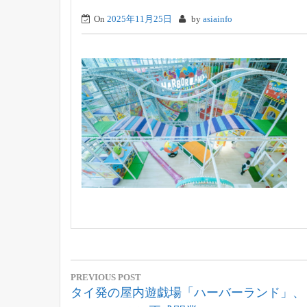
On
2025年11月25日
by
asiainfo
投
PREVIOUS POST
稿
Previous
タイ発の屋内遊戯場「ハーバーランド」、