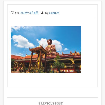
On
2026年3月6日
by
asiainfo
投
稿
PREVIOUS POST