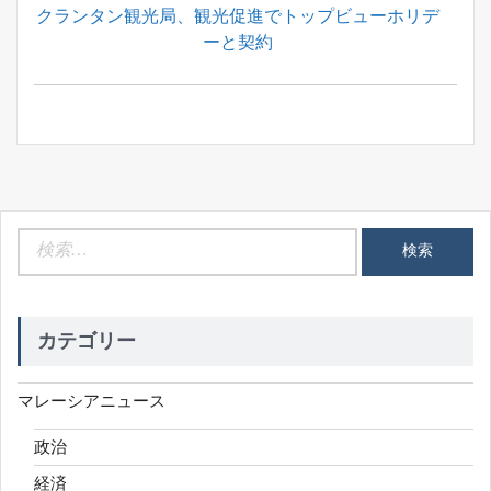
Previous
クランタン観光局、観光促進でトップビューホリデ
ナ
Post:
ーと契約
ビ
ゲ
ー
シ
ョ
ン
検
索:
カテゴリー
マレーシアニュース
政治
経済