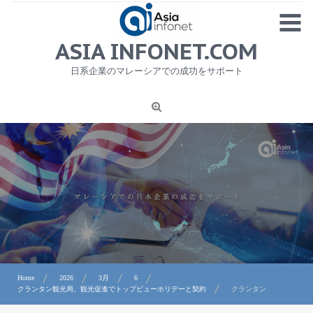
Skip
MENU
to
content
HOME
ASIA INFONET.COM
会社概要
日系企業のマレーシアでの成功をサポート
日本産食品輸出
ニュース
1
労務サービス
プライバシーポリシー及び著作権について
お問合せ
Home
2026
3月
6
クランタン観光局、観光促進でトップビューホリデーと契約
クランタン