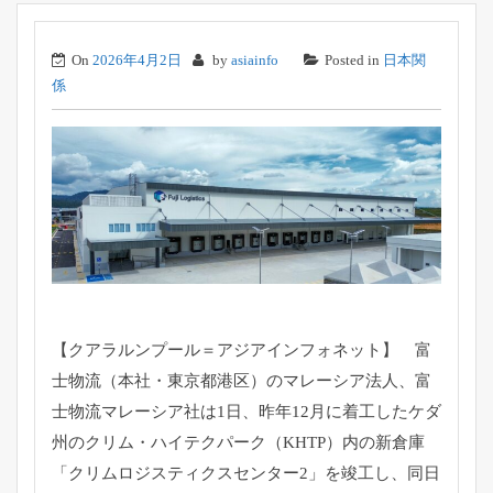
On
2026年4月2日
by
asiainfo
Posted in
日本関
係
【クアラルンプール＝アジアインフォネット】 富
士物流（本社・東京都港区）のマレーシア法人、
富
士物流マレーシア社は1日、
昨年12月に着工したケダ
州のクリム・ハイテクパーク（
KHTP）内の新倉庫
「クリムロジスティクスセンター2」
を竣工し、同日