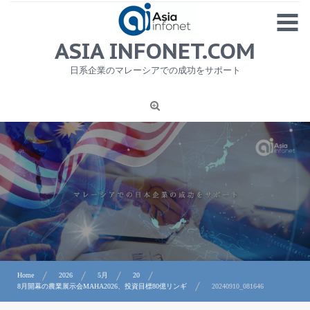
Skip
MENU
to
content
HOME
ASIA INFONET.COM
会社概要
日系企業のマレーシアでの成功をサポート
日本産食品輸出
ニュース
1
労務サービス
プライバシーポリシー及び著作権について
お問合せ
Home
2026
5月
20
8月開幕の農業展示会MAHA2026、投資目標80億リンギ
20240910_081646