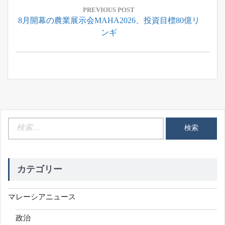
稿
PREVIOUS POST
Previous
8月開幕の農業展示会MAHA2026、投資目標80億リ
ナ
Post:
ンギ
ビ
ゲ
ー
シ
ョ
ン
検
索:
カテゴリー
マレーシアニュース
政治