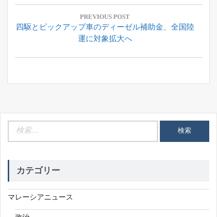
投
稿
PREVIOUS POST
Previous
四駆とピックアップ車のディーゼル補助金、全国陸
ナ
Post:
運に対象拡大へ
ビ
ゲ
ー
シ
ョ
ン
検
索:
カテゴリー
マレーシアニュース