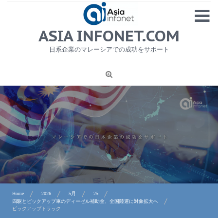
Skip
MENU
to
content
HOME
ASIA INFONET.COM
会社概要
日系企業のマレーシアでの成功をサポート
日本産食品輸出
ニュース
1
労務サービス
プライバシーポリシー及び著作権について
お問合せ
Home
2026
5月
25
四駆とピックアップ車のディーゼル補助金、全国陸運に対象拡大へ
ピックアップトラック