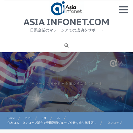
Skip
MENU
to
content
HOME
ASIA INFONET.COM
会社概要
日系企業のマレーシアでの成功をサポート
日本産食品輸出
ニュース
1
労務サービス
プライバシーポリシー及び著作権について
お問合せ
Home
2026
5月
25
住友ゴム、ダンロップ販売で豊田通商グループ会社を独占代理店に
ダンロップ