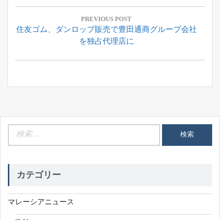
投
稿
PREVIOUS POST
Previous
住友ゴム、ダンロップ販売で豊田通商グループ会社
ナ
Post:
を独占代理店に
ビ
ゲ
ー
シ
ョ
ン
検
索:
カテゴリー
マレーシアニュース