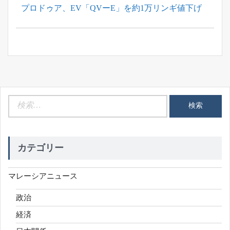
Previous
プロドゥア、EV「QVーE」を約1万リンギ値下げ
ナ
Post:
ビ
ゲ
ー
シ
ョ
ン
検
索:
カテゴリー
マレーシアニュース
政治
経済