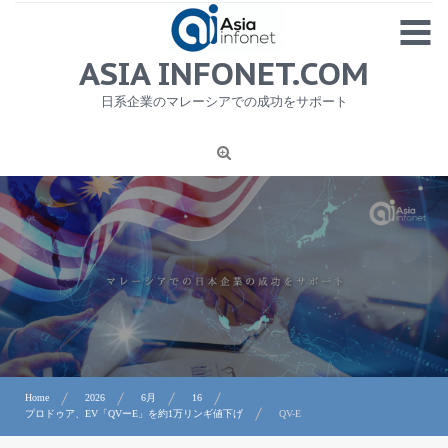
Skip
MENU
to
content
HOME
ASIA INFONET.COM
会社概要
日系企業のマレーシアでの成功をサポート
日本産食品輸出
ニュース
1
労務サービス
プライバシーポリシー及び著作権について
お問合せ
Home
2026
6月
16
プロドゥア、EV「QVーE」を約1万リンギ値下げ
QV-E