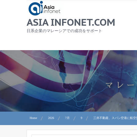
Skip
to
content
ASIA INFONET.COM
日系企業のマレーシアでの成功をサポート
Home
2026
7月
9
三井不動産、スバン空港に航空