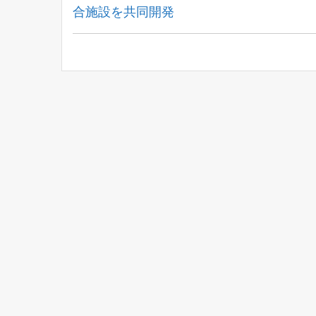
Post:
合施設を共同開発
ナ
ビ
ゲ
ー
シ
ョ
ン