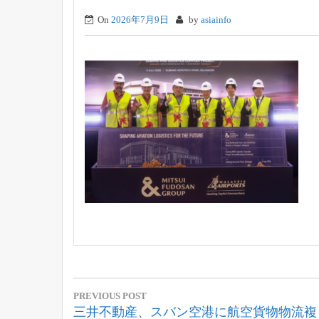
On
2026年7月9日
by
asiainfo
投
PREVIOUS POST
稿
Previous
三井不動産、スバン空港に航空貨物物流複