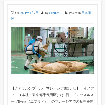
On
2021年4月7日
by
asiainfo
Posted in
日本関
係
【クアラルンプール＝マレーシアBIZナビ】 イノフ
ィス（本社・東京都千代田区）は5日、「
マッスルス
ーツEvery（エブリィ）」
のマレーシアでの販売を開