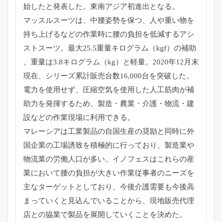
始したと発表した。
東南アジア初進出となる。
マッスルスーツは、中腰姿勢を保つ、
人や重い物を
持ち上げるなどの作業時に腰の負担を低減するアシ
ス
トスーツ。最大25.5重量キログラム（kgf）の補助
、重量は3.8キログラム（kg）と軽量。
2020年12月末
現在、シリーズ累計販売台数16,
000台を突破した。
電力を使用せず、
圧縮空気を使用した人工筋肉が補
助力を発揮するため、製造・
農業・介護・物流・建
設などの作業現場に利用できる。
マレーシアは工業製品の自国生産の奨励と同時に外
国企業の工場誘
致を積極的に行っており、製造業や
物流業の労働人口が多い。
イノフェスはこれらの産
業において腰の負担が大きい作業従事者の
ニーズを
主なターゲットとしており、
今後介護需要も今後高
まっていくと見込んでいることから、
現地販売代理
店との協業で製品を展開していくことを決めた。