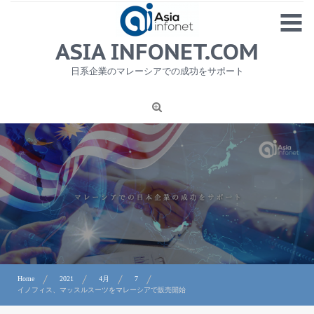
Skip
MENU
to
content
HOME
ASIA INFONET.COM
会社概要
日系企業のマレーシアでの成功をサポート
日本産食品輸出
ニュース
1
労務サービス
プライバシーポリシー及び著作権について
お問合せ
Home
2021
4月
7
イノフィス、マッスルスーツをマレーシアで販売開始