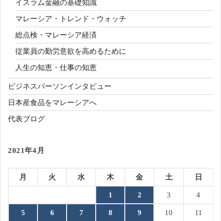
イスラム金融の基礎知識
マレーシア・トレンド・ウォッチ
総点検・マレーシア経済
従業員の勤労意欲を高めるために
人生の知恵・仕事の知恵
ビジネスパーソンインタビュー
日本産食品をマレーシアへ
代表ブログ
2021年4月
月
火
水
木
金
土
日
1
2
3
4
5
6
7
8
9
10
11