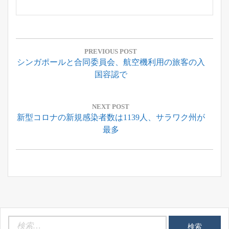
投
稿
PREVIOUS POST
Previous
シンガポールと合同委員会、航空機利用の旅客の入
ナ
Post:
国容認で
ビ
ゲ
ー
NEXT POST
Next
新型コロナの新規感染者数は1139人、サラワク州が
シ
Post:
最多
ョ
ン
検