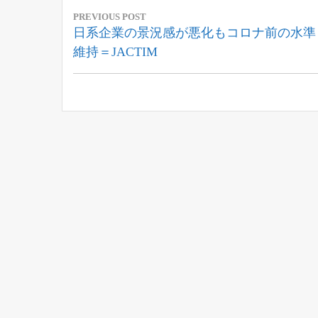
投
PREVIOUS POST
稿
Previous
日系企業の景況感が悪化もコロナ前の水準
Post:
維持＝JACTIM
ナ
ビ
ゲ
ー
シ
ョ
ン