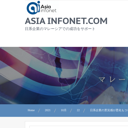
Skip
to
content
ASIA INFONET.COM
日系企業のマレーシアでの成功をサポート
Home
2021
10月
22
日系企業の景況感が悪化もコロ