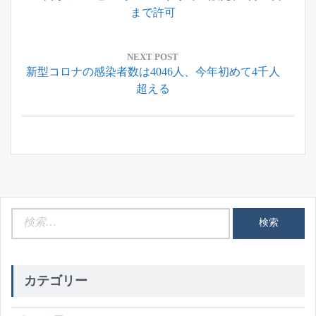
ナ
Post:
まで許可
ビ
ゲ
ー
NEXT POST
Next
新型コロナの感染者数は4046人、今年初めて4千人
シ
Post:
超える
ョ
ン
検
索:
カテゴリー