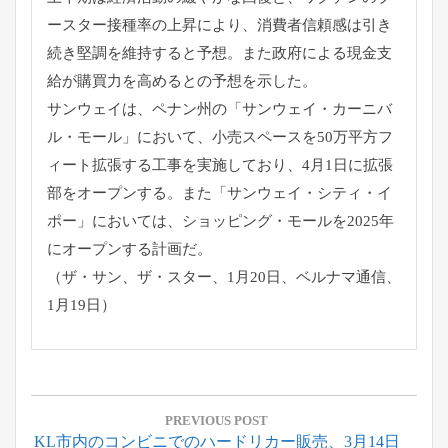
ースター接種率の上昇により、消費者信頼感は引き
続き堅調を維持すると予想。また政府による現金支
給が購買力を高めるとの予想を示した。
サンウェイは、ペナン州の「サンウェイ・カーニバ
ル・モール」において、小売スペースを50万平方フ
ィート拡張する工事を実施しており、4月1日に拡張
部をオープンする。また「サンウェイ・シティ・イ
ポー」においては、ショッピング・モールを2025年
にオープンする計画だ。
（ザ・サン、ザ・スター、1月20日、ベルナマ通信、
1月19日）
投
稿
PREVIOUS POST
Previous
KL市内のコンビニでのハードリカー販売、3月14日