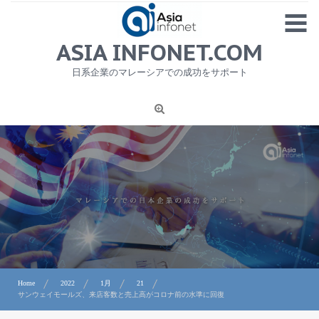
Skip
MENU
to
content
HOME
ASIA INFONET.COM
会社概要
日系企業のマレーシアでの成功をサポート
日本産食品輸出
ニュース
1
労務サービス
プライバシーポリシー及び著作権について
お問合せ
Home
2022
1月
21
サンウェイモールズ、来店客数と売上高がコロナ前の水準に回復