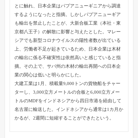
とに触れ、
日本企業はパプアニューギニアから調達
するようになったと指摘。
しかしパプアニューギア
も輸出を禁止したことが、大新合板工業（
本社・東
京都八王子）の解散に影響と与えたとした。
マレー
シアでも新型コロナウイルスの陽性者数が出ている
上、
労働者不足が起きているため、
日本企業は木材
の輸出に係る不確実性は依然高いと感じていると指
摘。その上で、
サバ州の木材の輸出再開への日本企
業の関心は低いと明らかにした
。
大建工業は1月、積載量9,000トンの貨物船をチャー
ターし、
3,000立方メートルの合板と6,
000立方メー
トルのMDFをインドネシアから四日市港を経由し
て
名古屋に輸送した。インドネシアから通常は1カ月か
かるが、
2週間に短縮することができたという。