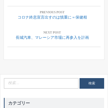
投
稿
PREVIOUS POST
Previous
コロナ終息宣言出すのは慎重に＝保健相
ナ
Post:
ビ
ゲ
NEXT POST
Next
長城汽車、マレーシア市場に再参入を計画
ー
Post:
シ
ョ
ン
検
索:
カテゴリー