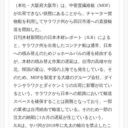
（本社・大阪府大阪市）は、
中密度繊維板（MDF）
が出荷できない状態にあることから、
チャーター貨
物船を利用してサラワク州から四日市港への直接輸
送
を開始した。
日刊木材新聞社の日本木材レポート（JLR）による
と、
サラワク州を出発したコンテナ船は通常、
日本
への積み替えのためジョホールバルの港を経由する
が、
木材の積み替え作業の遅延は、台湾の高雄や台
北、韓国の釜山、
中国の上海でも発生している。そ
のため、
MDFを製造する大建のグループ会社、
ダイ
ケンサラワクとダイケンミリの出荷に影響が出てい
るという。
サラワクから日本への航路において輸送
スペースを確保することは
困難となっており、一部
の業者は台湾経由で輸送している。
そのため一部の
注文の納期に1カ月の遅延が生じているという。
JLRは、
サバ州が2018年に丸太の輸出を禁止したこ