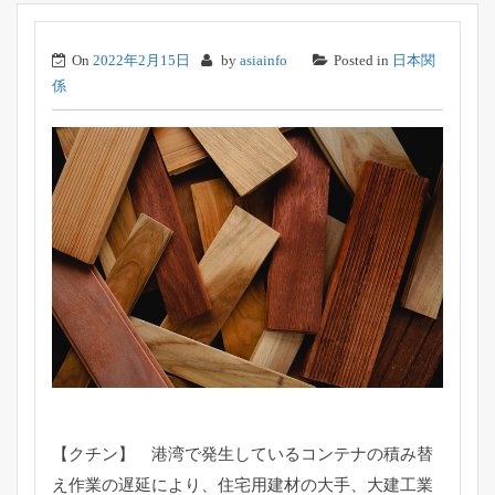
On
2022年2月15日
by
asiainfo
Posted in
日本関
係
【クチン】 港湾で発生しているコンテナの積み替
え作業の遅延により、
住宅用建材の大手、大建工業