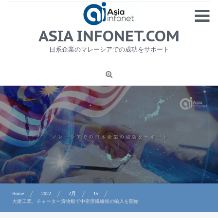
Skip
MENU
to
content
HOME
ASIA INFONET.COM
会社概要
日系企業のマレーシアでの成功をサポート
日本産食品輸出
ニュース
1
労務サービス
プライバシーポリシー及び著作権について
お問合せ
Home
2022
2月
15
大建工業、チャーター貨物船で中密度繊維板の輸入を開始