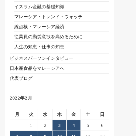
イスラム金融の基礎知識
マレーシア・トレンド・ウォッチ
総点検・マレーシア経済
従業員の勤労意欲を高めるために
人生の知恵・仕事の知恵
ビジネスパーソンインタビュー
日本産食品をマレーシアへ
代表ブログ
2022年2月
月
火
水
木
金
土
日
1
2
3
4
5
6