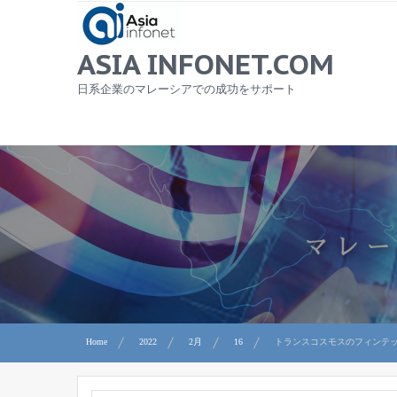
Skip
to
content
ASIA INFONET.COM
日系企業のマレーシアでの成功をサポート
Home
2022
2月
16
トランスコスモスのフィンテッ