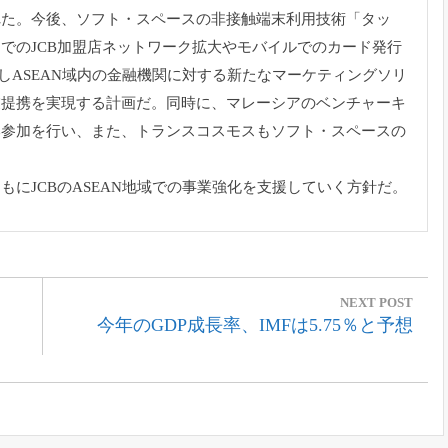
れた。今後、ソフト・
スペースの非接触端末利用技術「タッ
でのJCB加盟店ネットワーク拡大やモバイルでのカー
ド発行
しASEAN域内の金融機関に対する新たな
マーケティングソリ
業提携を実現する計画だ。同時に、
マレーシアのベンチャーキ
本参加を行い、また、トランスコスモスもソフト・
スペースの
。
もにJCBのASEAN地域での事業強化を支援して
いく方針だ。
NEXT POST
Next
今年のGDP成長率、IMFは5.75％と予想
Post: