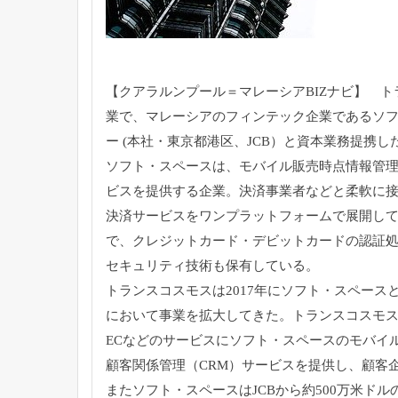
【クアラルンプール＝マレーシアBIZナビ】 ト
業で、マレーシアのフィンテック企業であるソ
ー (本社・東京都港区、JCB）と資本業務提携
ソフト・スペースは、モバイル販売時点情報管理（
ビスを提供する企
業。
決済事業者などと柔軟に
決済サービスをワンプラットフォームで展開し
で、
クレジットカード・デビットカードの認証
セキュリティ技術も保有している。
トランスコスモスは2017年にソフト・
スペース
において事業を拡大してきた。
トランスコスモ
ECなどのサービスにソフト・
スペースのモバイ
顧客関係管理（CRM）
サービスを提供し、顧客
またソフト・
スペースはJCBから約500万米ド