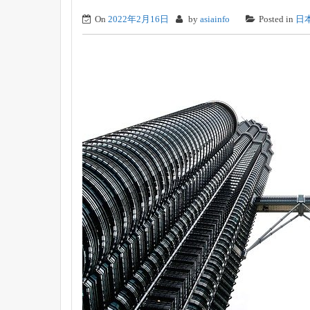
On
2022年2月16日
by
asiainfo
Posted in
日