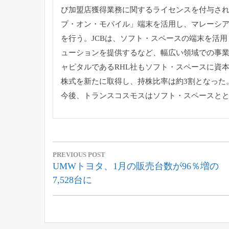
び加盟店獲得業務に関するラ
イセンスを付与さ
プ・オン・モバイル」
端末を活用し、
マレーシア
を行う。JCBは、ソフト・
スペースの端末を活用
ューションを提供するなど、
幅広い領域での事
ャピタルであるRHL社もソフト・
スペースに資
株式を新たに取得し、持株比率は約3割となった
今後、トランスコスモスはソフト・
スペースとと
投
PREVIOUS POST
稿
Previous
UMWトヨタ、1月の販売台数が96％増の
Post:
7,528台に
ナ
ビ