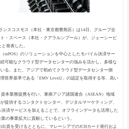
ランスコスモス（本社・東京都豊島区）は14日、
グループ企
フト・
スペース（本社・クアラルンプール）が、ジェーシービ
したと発表した。
mPOS）
のソリューションを中心としたモバイル決済サー
接続可能なクラウド型データセンターの強
みを活かし、
多様な
ている。
また、アジアで初めてクラウド型データセンター側
処理世界基準である「
EMV Level2」の認定を取得する等、
高い
と資本業務提携を行い、東南アジア諸国連合（
ASEAN）地域
スが提供するコンタクトセンター、
デジタルマーケティング、
ル決済サービスを加えることで、
オフラインデータも活用した
企業の事業拡大に貢献しているという。
ルの出資を受けるとともに、
マレーシアでのJCBカード発行およ