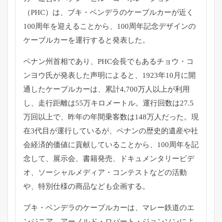
（PHC）は、ブキ・
ベンデラのケーブルカーが近く
100周年を迎えることから、
100周年記念デザインの
ケーブルカーを運行すると発表した。
ペナン州首相であり、PHC会長でもあるチョウ・
コ
ンヨウ氏が発表した声明によると、
1923年10月に開
通したケーブルカーは、累計4,
700万人以上が利用
し、走行距離は55万キロメートル。
運行回数は27.5
万回以上で、
昨年の年間乗客数は148万人だった。
現
在3代目が運行しているが、
ペナンの歴史的遺産や社
会経済的価値に貢献していることから、
100周年を記
念して、展示会、書籍発売、
ドキュメンタリービデ
オ、ソーシャルメディア・
コンテストなどの活動
や、特別仕様の商品なども企画する。
ブキ・ベンデラのケーブルカーは、マレー鉄道のエ
ンジニア、
アーノルド・ロバート・ジョンソンによ