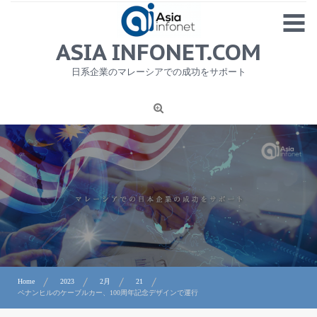
Skip
MENU
to
content
HOME
ASIA INFONET.COM
会社概要
日系企業のマレーシアでの成功をサポート
日本産食品輸出
ニュース
1
労務サービス
プライバシーポリシー及び著作権について
お問合せ
Home
2023
2月
21
ペナンヒルのケーブルカー、100周年記念デザインで運行