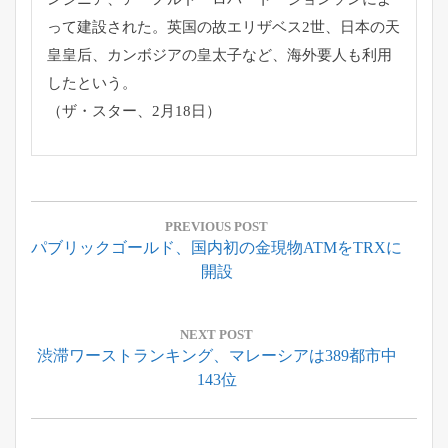
って建設された。
英国の故エリザベス2世、日本の天
皇皇后、
カンボジアの皇太子など、海外要人も利用
したという。
（ザ・スター、2月18日）
投
稿
PREVIOUS POST
Previous
パブリックゴールド、国内初の金現物ATMをTRXに
ナ
Post:
開設
ビ
ゲ
ー
NEXT POST
Next
渋滞ワーストランキング、マレーシアは389都市中
シ
Post:
143位
ョ
ン