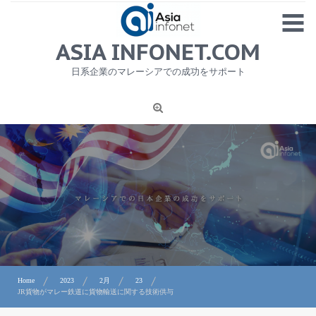
Skip
MENU
to
content
HOME
ASIA INFONET.COM
会社概要
日系企業のマレーシアでの成功をサポート
日本産食品輸出
ニュース
1
労務サービス
プライバシーポリシー及び著作権について
お問合せ
Home
2023
2月
23
JR貨物がマレー鉄道に貨物輸送に関する技術供与