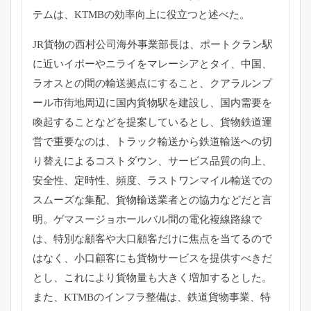
テムは、
KTMBの効率向上に役立つと述べた。
JR貨物の西村公司海外事業部長は、
ポートクラン駅
に近いイポーやニライをマレーシアとタイ、中国、
ラオスとの間の輸送拠点にすること、
クアラルンプ
ール市街地周辺に国内貨物駅を建設し、
国内需要を
喚起することなどを提案しているとし、
貨物鉄道運
営で重要なのは、
トラック輸送から鉄道輸送への切
り替えによるコストダウン、
サービス品質の向上、
安全性、定時性、頻度、
ラストワンマイル輸送での
スムーズな集配、
貨物輸送業者との協力などだと言
明。
ゲマスージョホールバル間の電化複線路線で
は、
特別な顧客や大口顧客だけに焦点を当てるので
はなく、
小口顧客にも貨物サービスを提供すべきだ
とし、
これにより貨物量も大きく増加するとした。
また、
KTMBのインフラ整備は、鉄道貨物事業、
特