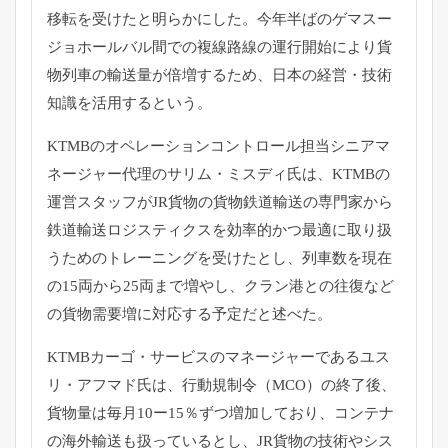
移転を受けたと明らかにした。
今年半ばのゲマスー
ジョホールバル間での複線路線の運行開始によ
り貨
物列車の輸送量が倍増するため、日本の経営・
技術
知識を活用するという。
KTMBのオペレーションコントロール担当シニアマ
ネージャー代
理のサリム・ミスディ氏は、
KTMBの
運営スタッフがJR貨物の貨物鉄道輸送の専門家から
鉄
道輸送ロジスティクスを効率的かつ最適に取り扱
うためのトレーニ
ングを受けたとし、列車数を現在
の15両から25両まで増やし、
クラン港との往復など
の貨物需要増に対応する予定だと述べた。
KTMBカーゴ・サービスのマネージャーであるユス
リ・
アフマド氏は、行動規制令（MCO）の終了後、
貨物量は毎月10ー15％ずつ増加しており、
コンテナ
の海外輸送も扱っているとし、
JR貨物の技術やシス