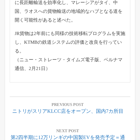
に長距離輸送を効率化し、マレーシアがタイ、中
国、
ラオスへの貨物輸送の地域的なハブとなる道を
開く可能性があると
述べた。
JR貨物は2年前にも同様の技術移転プログラムを実施
し、
KTMBの鉄道システムの評価と改良を行ってい
る。
（ニュー・ストレーツ・タイムズ電子版、ベルナマ
通信、
2月21日）
投
稿
PREVIOUS POST
Previous
ニトリがスリアKLCC店をオープン、国内7カ所目
ナ
Post:
ビ
ゲ
NEXT POST
Next
第2四半期に12万リンギの中国製EVを発売予定＝通
ー