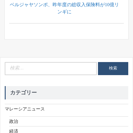
Previous
ベルジャヤソンポ、昨年度の総収入保険料が10億リ
ナ
Post:
ンギに
ビ
ゲ
ー
シ
ョ
ン
検
索:
カテゴリー
マレーシアニュース
政治
経済