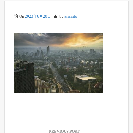
On
2023年6月20日
by
asiainfo
投
稿
PREVIOUS POST