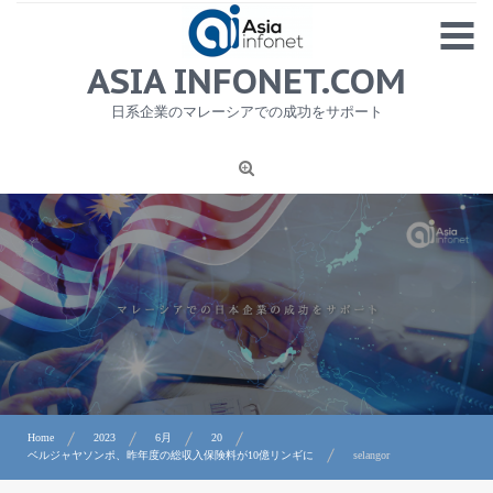
Skip
MENU
to
content
HOME
ASIA INFONET.COM
会社概要
日系企業のマレーシアでの成功をサポート
日本産食品輸出
ニュース
1
労務サービス
プライバシーポリシー及び著作権について
お問合せ
Home
2023
6月
20
ベルジャヤソンポ、昨年度の総収入保険料が10億リンギに
selangor