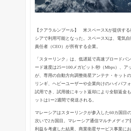
【クアラルンプール】 米スペースXが提供する
シアで利用可能となった。スペースXは、電気自
責任
者（CEO）が所有する企業。
「スターリンク」は、低遅延で高速ブロードバ
ード速度は25ー100メガビット/秒（Mbps）、
ア
が、専用の自動方向調整衛星アンテナ・キット
リンギ、ヘビ
ーユーザーや企業向けのハイパフォ
試用でき、試用後にキット返
却により全額返金
ットは1ー2週間で発送される。
マレーシアはスターリンクが参入した60カ国目
次いで2カ国目。
マレーシア通信マルチメディア
利益を考慮した結果、商業衛星サービス
事業にお