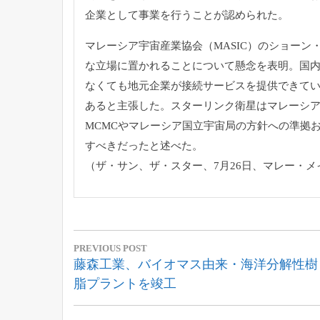
企業として事業を行うことが認められた。
マレーシア宇宙産業協会（MASIC）のショーン
な立場に置かれるこ
とについて懸念を表明。国内
なくても地元企業が接続サービスを提供で
きて
あると主張した。スターリンク衛星はマレーシ
MCMCやマレーシア国立宇
宙局の方針への準拠
すべきだったと述べた。
（ザ・サン、ザ・スター、7月26日、マレー・メ
投
PREVIOUS POST
稿
Previous
藤森工業、バイオマス由来・海洋分解性樹
Post:
脂プラントを竣工
ナ