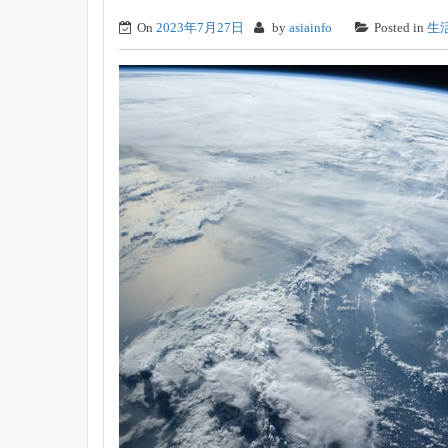
On
2023年7月27日
by
asiainfo
Posted in
生