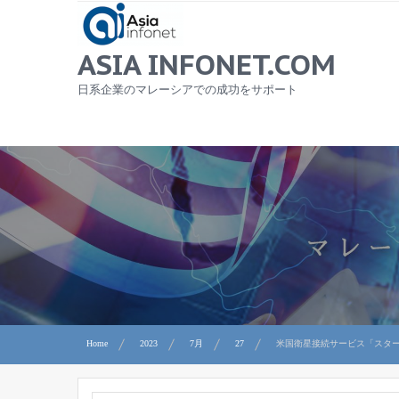
Skip
to
content
ASIA INFONET.COM
日系企業のマレーシアでの成功をサポート
Home
2023
7月
27
米国衛星接続サービス「スタ