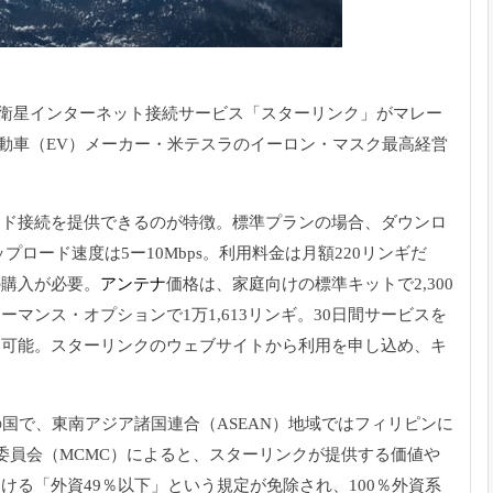
衛星インターネット接続サービス「スター
リンク」がマレー
動車（EV）メーカー・米テスラのイーロン・マスク最高経営
ンド接続を提供でき
るのが特徴。標準プランの場合、
ダウンロ
ップロード速度は5ー10Mbps。利用料金は月額220リン
ギだ
の購入が必要。
アンテナ
価格は、家庭向けの標準キットで2,300
ーマンス・オプションで1万1
,613リンギ。30日間サービスを
も可能。スターリンクのウェブサイトから利用を
申し込め、キ
の国で、東南アジ
ア諸国連合（ASEAN）地域ではフィリピンに
委員会（MCMC）によると、スタ
ーリンクが提供する価値や
ける「外資49％以下」という規定が免除され、100％
外資系