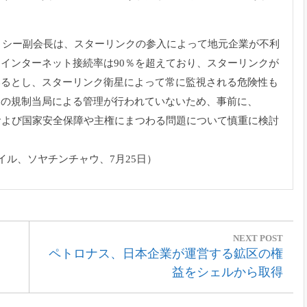
・シー副会長は
、スターリンクの参入によって地元企業が不利
インターネット接続率は90％を超え
ており、スターリンクが
いるとし、スターリンク衛星によって常に監視される危険性も
アの規制当局による
管理が行われていないため、事前に、
および国家安全保障や主権にまつわる問題につ
いて慎重に検討
イル、ソヤチン
チャウ、7月25日）
NEXT POST
Next
ペトロナス、日本企業が運営する鉱区の権
Post:
益をシェルから取得