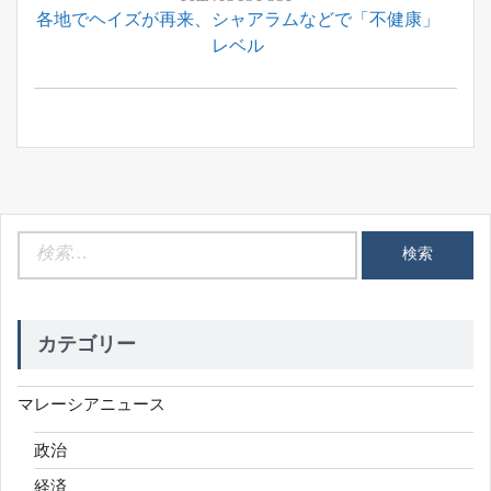
Previous
各地でヘイズが再来、シャアラムなどで「不健康」
ナ
Post:
レベル
ビ
ゲ
ー
シ
ョ
ン
検
索:
カテゴリー
マレーシアニュース
政治
経済