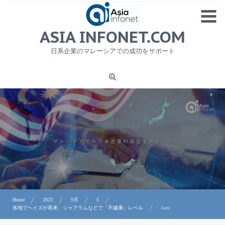
Skip
MENU
to
content
HOME
ASIA INFONET.COM
会社概要
日系企業のマレーシアでの成功をサポート
日本産食品輸出
ニュース
1
労務サービス
プライバシーポリシー及び著作権について
お問合せ
Home
2023
9月
5
各地でヘイズが再来、シャアラムなどで「不健康」レベル
haze