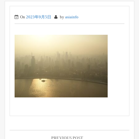
On
2023年9月5日
by
asiainfo
投
稿
PREVIOUS POST