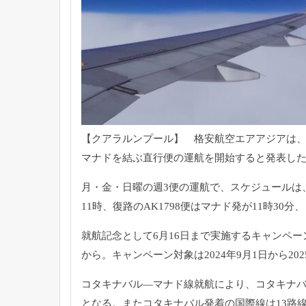
【クアラルンプール】 格安航空エアアジアは、2
マナドを結ぶ直行便の運航を開始すると発表し
月・金・日曜の週3便の運航で、スケジュールは、
11時、復路のAK1798便はマナド発が11時30
就航記念として6月16日まで実施するキャンペーン
から。キャンペーン対象は2024年9月1日から20
コタキナバル―マナド線就航により、コタキナバ
となる。またコタキナバル発着の国際線は13路