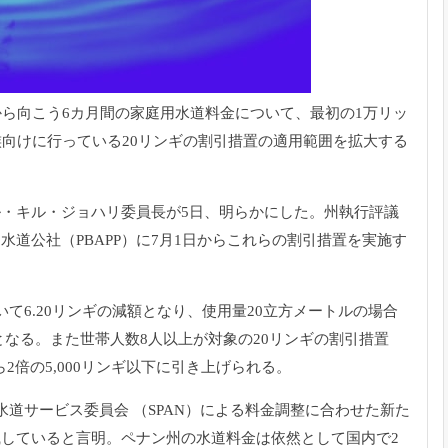
から向こう6カ月間の家庭用水道料金について、最初の1万リッ
族向けに行っている20リンギの割引措置の適用範囲を拡大する
・キル・ジョハリ委員長が5日、明らかにした。州執行評議
道公社（PBAPP）に7月1日からこれらの割引措置を実施す
て6.20リンギの減額となり、使用量20立方メートルの場合
ンギとなる。また世帯人数8人以上が対象の20リンギの割引措置
ら2倍の5,000リンギ以下に引き上げられる。
道サービス委員会 （SPAN）による料金調整に合わせた新た
していると言明。ペナン州の水道料金は依然として国内で2