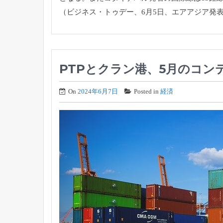
（ビジネス・トゥデー、6月5日、エアアジア発
PTPとクラン港、5月のコン
On
2024年6月7日
Posted in
経済