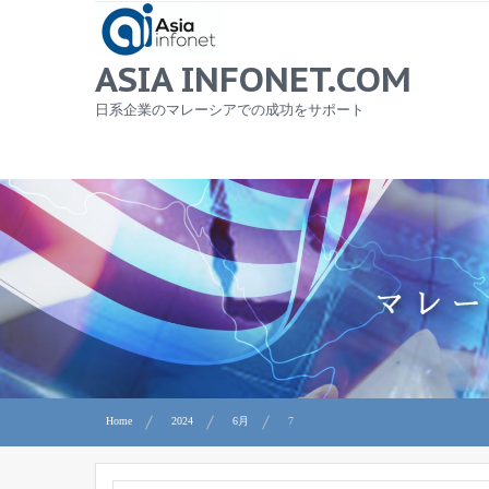
Skip
to
content
ASIA INFONET.COM
日系企業のマレーシアでの成功をサポート
Home
2024
6月
7