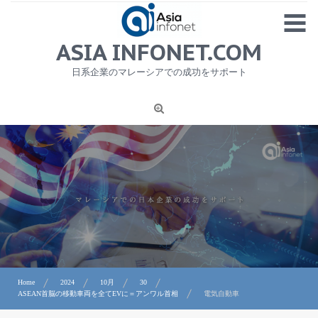
Skip
MENU
to
content
HOME
ASIA INFONET.COM
会社概要
日系企業のマレーシアでの成功をサポート
日本産食品輸出
ニュース
1
労務サービス
プライバシーポリシー及び著作権について
お問合せ
Home
2024
10月
30
ASEAN首脳の移動車両を全てEVに＝アンワル首相
電気自動車