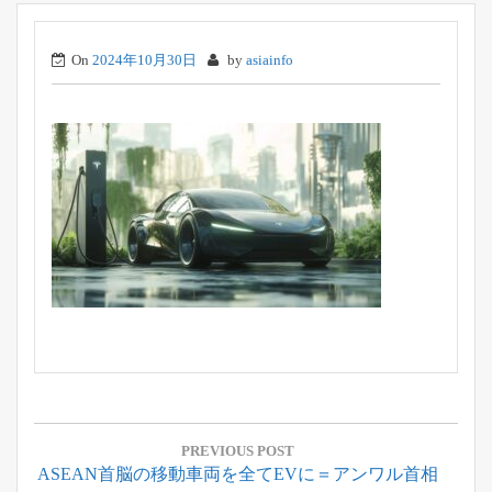
On
2024年10月30日
by
asiainfo
投
稿
PREVIOUS POST
Previous
ASEAN首脳の移動車両を全てEVに＝アンワル首相
ナ