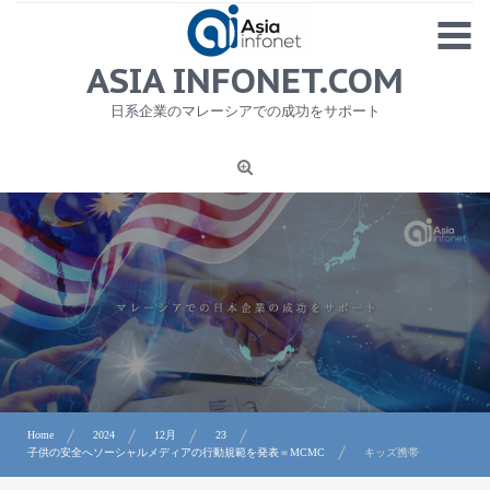
Skip
MENU
to
content
HOME
ASIA INFONET.COM
会社概要
日系企業のマレーシアでの成功をサポート
日本産食品輸出
ニュース
1
労務サービス
プライバシーポリシー及び著作権について
お問合せ
Home
2024
12月
23
子供の安全へソーシャルメディアの行動規範を発表＝MCMC
キッズ携帯