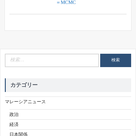
Post:
＝MCMC
ビ
ゲ
ー
シ
ョ
ン
検
索:
カテゴリー
マレーシアニュース
政治
経済
日本関係