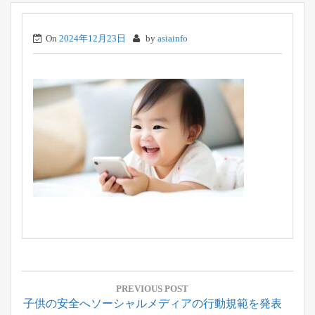
On
2024年12月23日
by
asiainfo
投
稿
PREVIOUS POST
Previous
子供の安全へソーシャルメディアの行動規範を発表
ナ