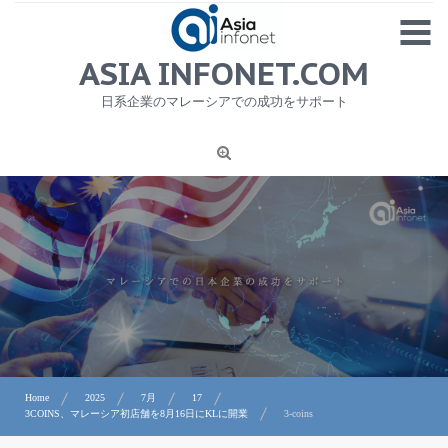
Skip
MENU
to
content
HOME
ASIA INFONET.COM
会社概要
日系企業のマレーシアでの成功をサポート
日本産食品輸出
ニュース
1
労務サービス
プライバシーポリシー及び著作権について
お問合せ
Home
2025
7月
17
3COINS、マレーシア初店舗を8月16日にKLに開業
3-coins