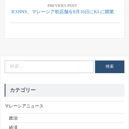
稿
PREVIOUS POST
Previous
3COINS、マレーシア初店舗を8月16日にKLに開業
ナ
Post:
ビ
ゲ
ー
シ
ョ
ン
検
索:
カテゴリー
マレーシアニュース
政治
経済