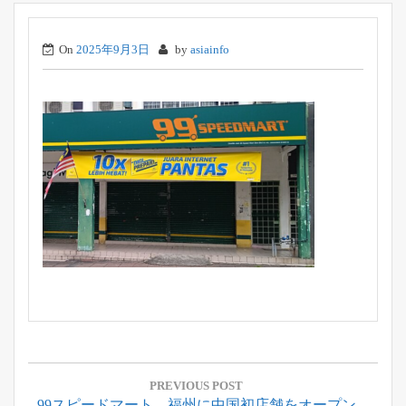
On
2025年9月3日
by
asiainfo
投
稿
PREVIOUS POST
Previous
99スピードマート、福州に中国初店舗をオープン