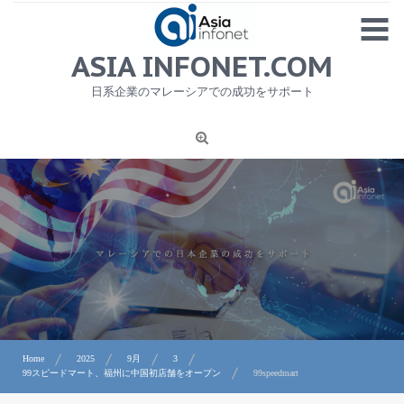
Skip
MENU
to
content
HOME
ASIA INFONET.COM
会社概要
日系企業のマレーシアでの成功をサポート
日本産食品輸出
ニュース
1
労務サービス
プライバシーポリシー及び著作権について
お問合せ
Home
2025
9月
3
99スピードマート、福州に中国初店舗をオープン
99speedmart