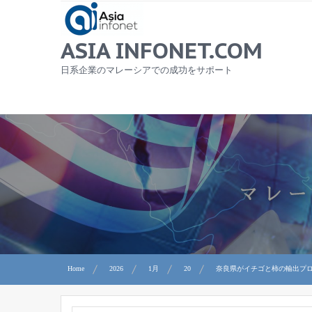
Skip
to
content
ASIA INFONET.COM
日系企業のマレーシアでの成功をサポート
Home
2026
1月
20
奈良県がイチゴと柿の輸出プ