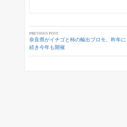
投
PREVIOUS POST
稿
Previous
奈良県がイチゴと柿の輸出プロモ、昨年に
Post:
続き今年も開催
ナ
ビ
ゲ
ー
シ
ョ