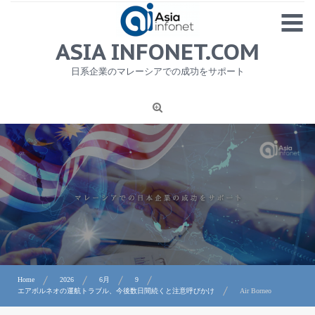
Skip
MENU
to
content
HOME
ASIA INFONET.COM
会社概要
日系企業のマレーシアでの成功をサポート
日本産食品輸出
ニュース
1
労務サービス
プライバシーポリシー及び著作権について
お問合せ
Home
2026
6月
9
エアボルネオの運航トラブル、今後数日間続くと注意呼びかけ
Air Borneo