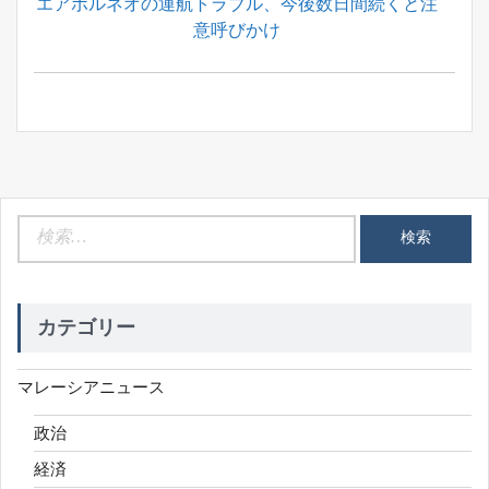
Previous
エアボルネオの運航トラブル、今後数日間続くと注
ナ
Post:
意呼びかけ
ビ
ゲ
ー
シ
ョ
ン
検
索:
カテゴリー
マレーシアニュース
政治
経済