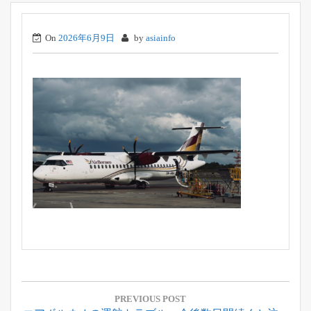
On
2026年6月9日
by
asiainfo
投
稿
PREVIOUS POST