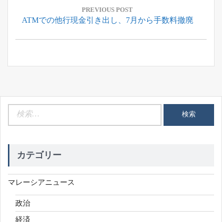
稿
PREVIOUS POST
Previous
ATMでの他行現金引き出し、7月から手数料撤廃
ナ
Post:
ビ
ゲ
ー
シ
ョ
ン
検
索:
カテゴリー
マレーシアニュース
政治
経済