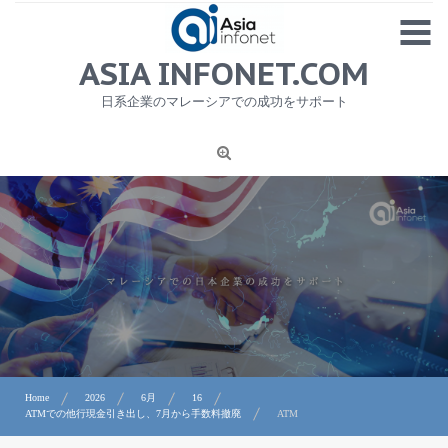
Skip
MENU
to
content
HOME
ASIA INFONET.COM
会社概要
日系企業のマレーシアでの成功をサポート
日本産食品輸出
ニュース
1
労務サービス
プライバシーポリシー及び著作権について
お問合せ
Home
2026
6月
16
ATMでの他行現金引き出し、7月から手数料撤廃
ATM