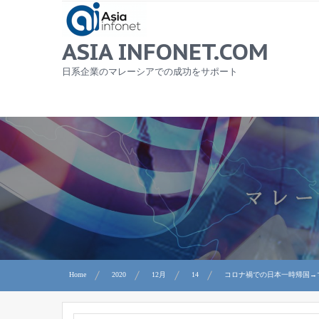
Skip
to
content
ASIA INFONET.COM
日系企業のマレーシアでの成功をサポート
Home
2020
12月
14
コロナ禍での日本一時帰国→マ