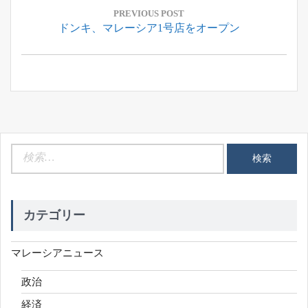
稿
PREVIOUS POST
Previous
ドンキ、マレーシア1号店をオープン
ナ
Post:
ビ
ゲ
ー
シ
ョ
ン
検
索:
カテゴリー
マレーシアニュース
政治
経済