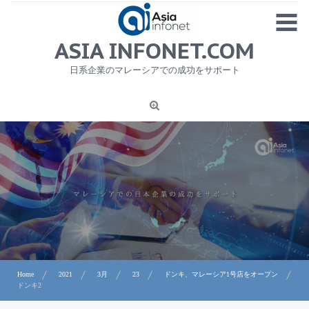
Skip
MENU
to
content
HOME
ASIA INFONET.COM
会社概要
日系企業のマレーシアでの成功をサポート
日本産食品輸出
ニュース
1
労務サービス
プライバシーポリシー及び著作権について
お問合せ
Home
2021
3月
23
ドンキ、マレーシア1号店をオープン
ドンキ2