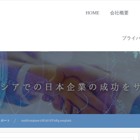
HOME
会社概要
プライ
リポート
mufid-majnun-cM1aU42FnRg-unsplash