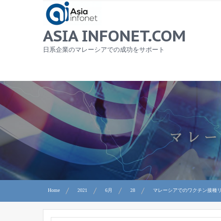
Skip
to
content
ASIA INFONET.COM
日系企業のマレーシアでの成功をサポート
Home
2021
6月
28
マレーシアでのワクチン接種