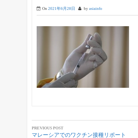
On
2021年6月28日
by
asiainfo
投
PREVIOUS POST
稿
Previous
マレーシアでのワクチン接種リポート