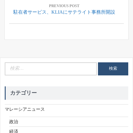
稿
PREVIOUS POST
Previous
駐在者サービス、KLIAにサテライト事務所開設
ナ
Post:
ビ
ゲ
ー
シ
ョ
ン
検
索:
カテゴリー
マレーシアニュース
政治
経済