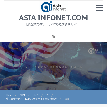
Skip
MENU
to
content
HOME
ASIA INFONET.COM
会社概要
日系企業のマレーシアでの成功をサポート
日本産食品輸出
ニュース
1
労務サービス
プライバシーポリシー及び著作権について
お問合せ
Home
2021
12月
1
駐在者サービス、KLIAにサテライト事務所開設
klia