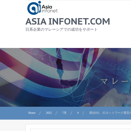
Skip
to
content
ASIA INFONET.COM
日系企業のマレーシアでの成功をサポート
Home
2022
7月
4
通信6社、5Gネットワーク運営