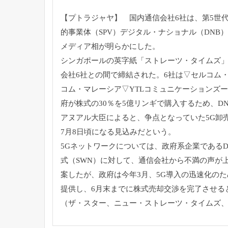
【プトラジャヤ】 国内通信会社6社は、第5世代
的事業体（SPV）
デジタル・ナショナル（DNB
メディア相が明らかにした。
シンガポールの英字紙「ストレーツ・タイムズ
会社6社との間で締結された。6社は▽セルコム
コム・マレーシア▽YTLコミュニケーションズ
府が株式の30％を5億リンギで購入するため、
D
アヌアル大臣によると、
争点となっていた5G卸
7月8日頃になる見込みだという。
5Gネットワークについては、
政府系企業であるD
式（SWN）に対して、
通信会社から不満の声が
案したが、
政府は今年3月、
5G導入の迅速化のた
提供し、
6月末までに株式売却交渉を完了させる
（ザ・スター、ニュー・ストレーツ・タイムズ、