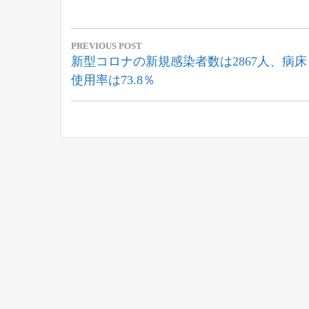
投
PREVIOUS POST
稿
Previous
新型コロナの新規感染者数は2867人、病床
Post:
使用率は73.8％
ナ
ビ
ゲ
ー
シ
ョ
ン