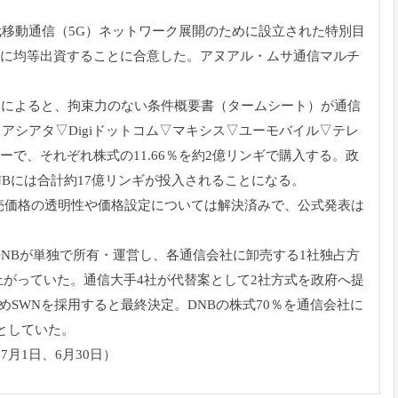
移動通信（5G）
ネットワーク展開のために設立された特別目
）に均等出資することに合意した。
アヌアル・ムサ通信マルチ
」によると、
拘束力のない条件概要書（タームシート）
が通信
・
アシアタ▽Digiドットコム▽マキシス▽ユーモバイル▽
テレ
ーーで、
それぞれ株式の11.66％を約2億リンギで購入する。
政
NBには合計約17億リンギが投入されることになる。
売価格の透明性や価格設定については解決
済みで、公式発表は
NBが単独で所有・運営し、
各通信会社に卸売する1社独占方
上がっていた。
通信大手4社が代替案として2社方式を政府へ提
めSWNを採用すると最終決定。
DNBの株式70％を通信会社に
としていた。
7月1日、
6月30日）